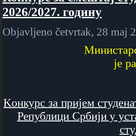
2026/2027. годину
Objavljeno četvrtak, 28 maj 
Министарс
је р
Kонкурс за пријем студена
Републици Србији у уст
сту