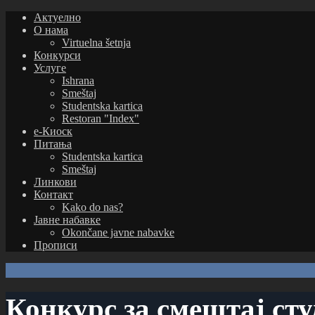
Актуелно
О нама
Virtuelna šetnja
Конкурси
Услуге
Ishrana
Smeštaj
Studentska kartica
Restoran "Index"
е-Киоск
Питања
Studentska kartica
Smeštaj
Линкови
Контакт
Kako do nas?
Јавне набавке
Okončane javne nabavke
Прописи
Конкурс за смештај сту