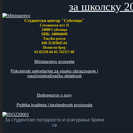
за школску 2
Студентски центар "Суботица"
Сегедински пут 11
24000 Суботица
ПИБ: 100960690
Текући рачун
840-31393845-64
Позив на број:
65-02328-04-01-742317-00
Ministarstvo prosvete
Pokrajinski sekretarijat za visoko obrazovanje i
naučnoistraživačku delatnost
Информатор о раду
Politika kvaliteta i bezbednosti proizvoda
За студентске погодности и осигурање брине
се