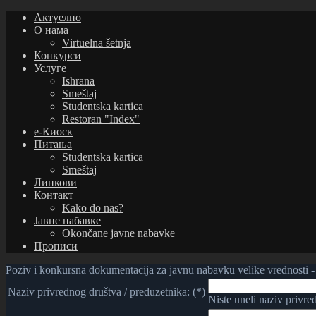
Актуелно
О нама
Virtuelna šetnja
Конкурси
Услуге
Ishrana
Smeštaj
Studentska kartica
Restoran "Index"
е-Киоск
Питања
Studentska kartica
Smeštaj
Линкови
Контакт
Kako do nas?
Јавне набавке
Okončane javne nabavke
Прописи
Poziv i konkursna dokumentacija za javnu nabavku velike vrednosti - 
Naziv privrednog društva / preduzetnika: (*)
Niste uneli naziv privre