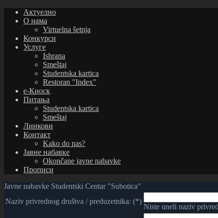
Актуелно
О нама
Virtuelna šetnja
Конкурси
Услуге
Ishrana
Smeštaj
Studentska kartica
Restoran "Index"
е-Киоск
Питања
Studentska kartica
Smeštaj
Линкови
Контакт
Kako do nas?
Јавне набавке
Okončane javne nabavke
Прописи
Javne nabavke Studentski Centar "Subotica"
Naziv privrednog društva / preduzetnika: (*)
Niste uneli naziv privre